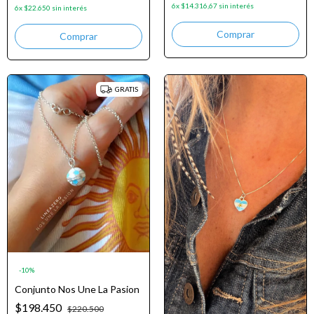
6
x
$14.316,67
sin interés
6
x
$22.650
sin interés
Comprar
GRATIS
-
10
%
Conjunto Nos Une La Pasion
$198.450
$220.500