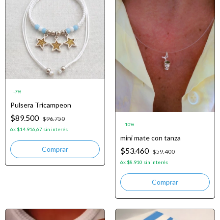
-
7
%
Pulsera Tricampeon
$89.500
$96.750
-
10
%
6
x
$14.916,67
sin interés
mini mate con tanza
$53.460
$59.400
6
x
$8.910
sin interés