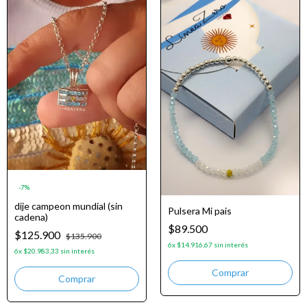
-
7
%
dije campeon mundial (sin
Pulsera Mi pais
cadena)
$89.500
$125.900
$135.900
6
x
$14.916,67
sin interés
6
x
$20.983,33
sin interés
Comprar