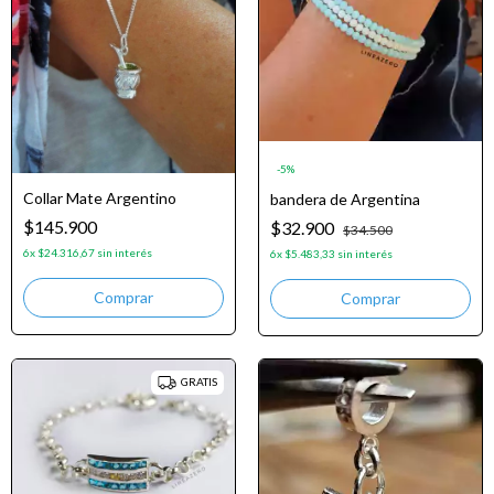
-
5
%
Collar Mate Argentino
bandera de Argentina
$145.900
$32.900
$34.500
6
x
$24.316,67
sin interés
6
x
$5.483,33
sin interés
GRATIS