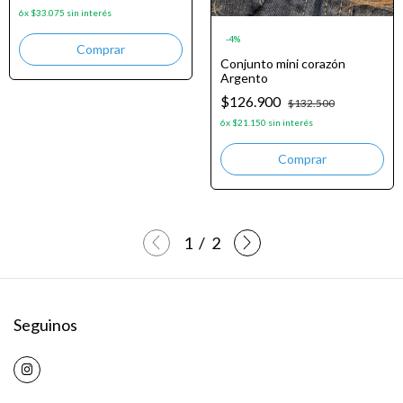
6
x
$33.075
sin interés
-
4
%
Conjunto mini corazón
Argento
$126.900
$132.500
6
x
$21.150
sin interés
1
/
2
Seguinos