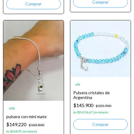
-
6
%
Pulsera cristales de
Argentina
$145.900
$155.900
-
10
%
6
x
$24.316,67
sin interés
pulsera con mini mate
$149.220
$165.800
6
x
$24.870
sin interés