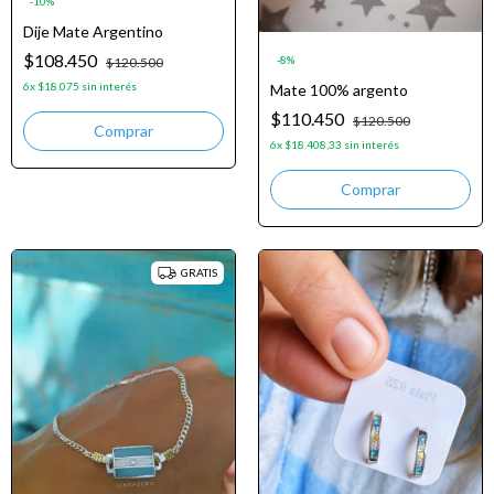
-
10
%
Dije Mate Argentino
$108.450
-
8
%
$120.500
6
x
$18.075
sin interés
Mate 100% argento
$110.450
$120.500
6
x
$18.408,33
sin interés
GRATIS