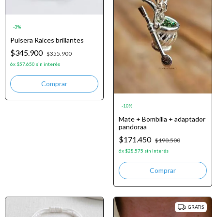
-
3
%
Pulsera Raíces brillantes
$345.900
$355.900
6
x
$57.650
sin interés
-
10
%
Mate + Bombilla + adaptador
pandoraa
$171.450
$190.500
6
x
$28.575
sin interés
GRATIS