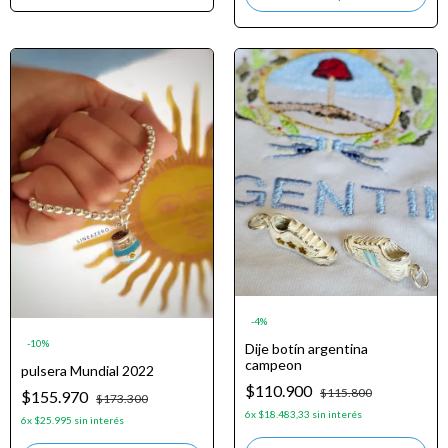
-
4
%
-
10
%
Dije botín argentina
campeon
pulsera Mundial 2022
$110.900
$115.800
$155.970
$173.300
6
x
$18.483,33
sin interés
6
x
$25.995
sin interés