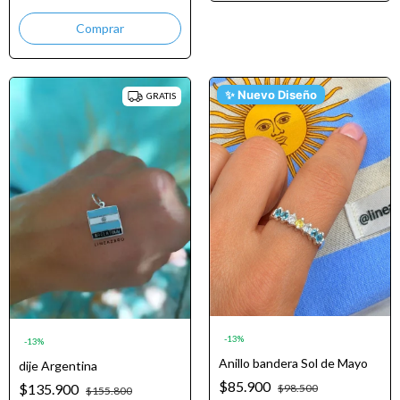
✨ Nuevo Diseño
GRATIS
-
13
%
-
13
%
Anillo bandera Sol de Mayo
dije Argentina
$85.900
$135.900
$98.500
$155.800