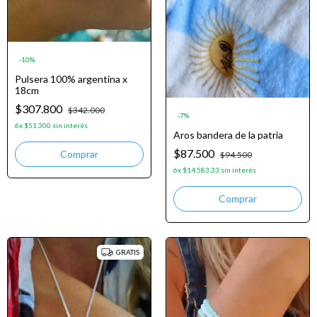
-
10
%
Pulsera 100% argentina x
18cm
$307.800
$342.000
-
7
%
6
x
$51.300
sin interés
Aros bandera de la patria
$87.500
$94.500
6
x
$14.583,33
sin interés
GRATIS