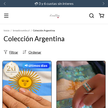
💳 3 y 6 cuotas sin interes
Inicio
/
breadcrumbs.cl
/
Colección Argentina
Colección Argentina
Filtrar
Ordenar
📢 últimos dias