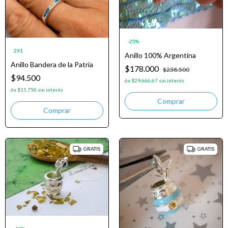
-
25
%
2X1
Anillo 100% Argentina
Anillo Bandera de la Patria
$178.000
$238.500
$94.500
6
x
$29.666,67
sin interés
6
x
$15.750
sin interés
GRATIS
GRATIS