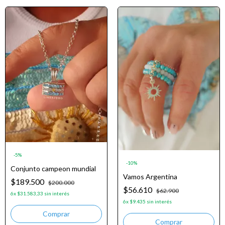
-
5
%
-
10
%
Conjunto campeon mundial
Vamos Argentina
$189.500
$200.000
$56.610
$62.900
6
x
$31.583,33
sin interés
6
x
$9.435
sin interés