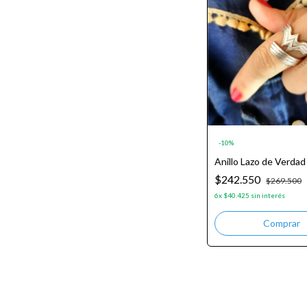
-
10
%
Anillo Lazo de Verd
$242.550
$269.500
6
x
$40.425
sin interés