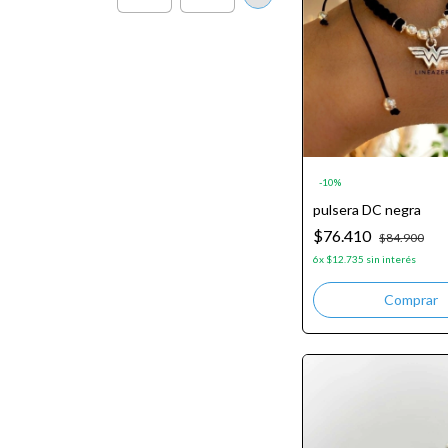
-
10
%
pulsera DC negra
$76.410
$84.900
6
x
$12.735
sin interés