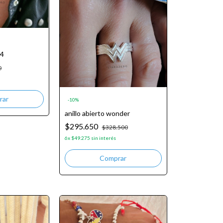
84
0
-
10
%
anillo abierto wonder
$295.650
$328.500
6
x
$49.275
sin interés