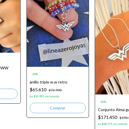
ad WW
-
10
%
anillo triple w.w retro
$65.610
$72.900
6
x
$10.935
sin interés
-
10
%
Conjunto Alma g
$171.450
$190.
6
x
$28.575
sin interés