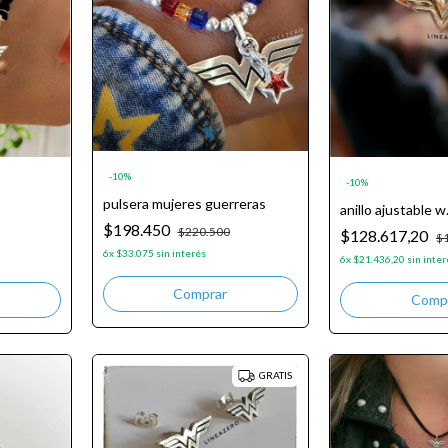
-
10
%
-
10
%
pulsera mujeres guerreras
anillo ajustable 
$198.450
$220.500
$128.617,20
$
6
x
$33.075
sin interés
6
x
$21.436,20
sin inter
GRATIS