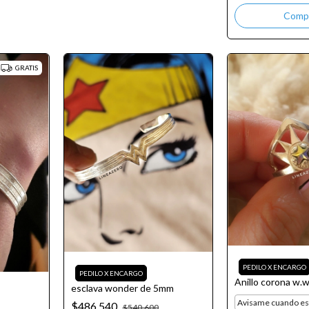
GRATIS
Anillo corona w.
esclava wonder de 5mm
Avisame cuando est
$486.540
$540.600