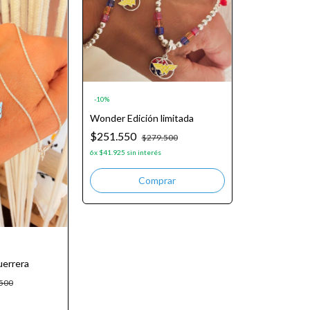
-
10
%
Wonder Edición limitada
$251.550
$279.500
6
x
$41.925
sin interés
uerrera
500