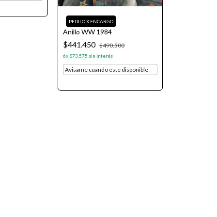
Anillo WW 1984
$441.450
$490.500
6
x
$73.575
sin interés
Avisame cuando este disponible