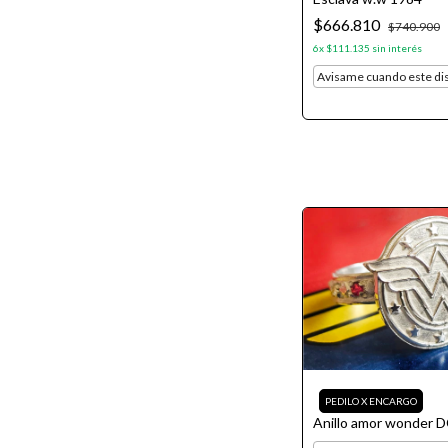
$666.810
$740.900
6
x
$111.135
sin interés
Avisame cuando este di
Anillo amor wonder 