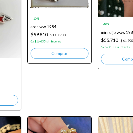
-
10
%
-
10
%
aros ww 1984
mini dije w.w. 19
$99.810
$110.900
$55.710
$61.90
6
x
$16.635
sin interés
6
x
$9.285
sin interés