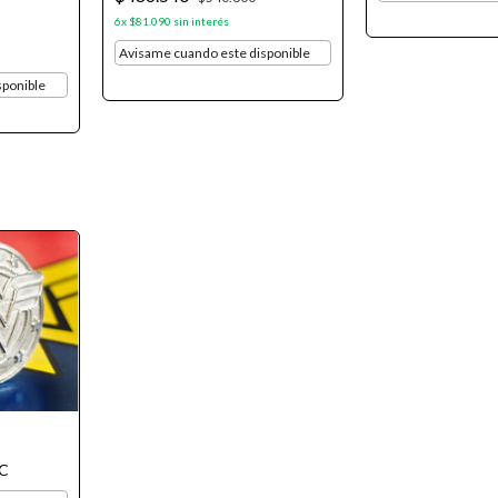
6
x
$81.090
sin interés
Avisame cuando este disponible
sponible
DC