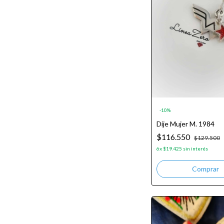
-
10
%
Dije Mujer M. 1984
$116.550
$129.500
6
x
$19.425
sin interés