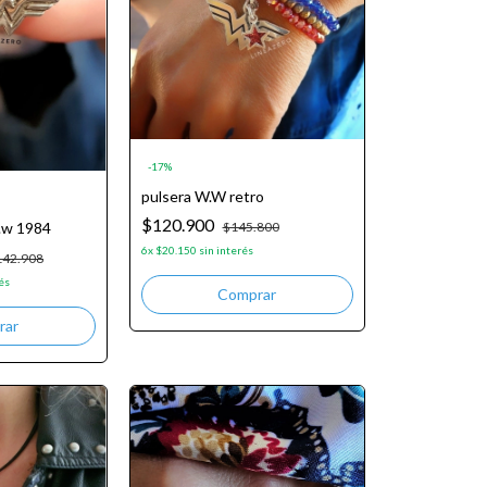
-
17
%
pulsera W.W retro
$120.900
$145.800
w.w 1984
6
x
$20.150
sin interés
142.908
és