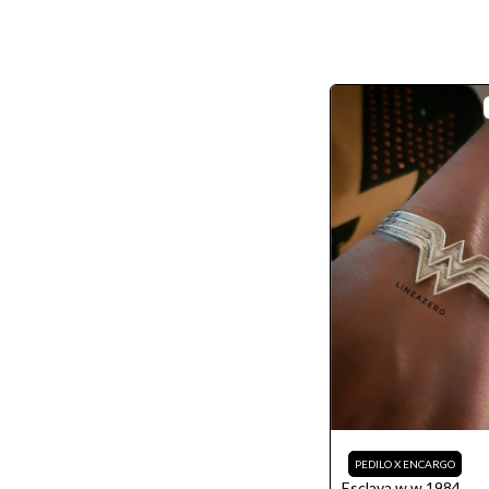
Esclava w.w 1984