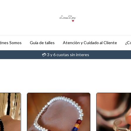
énes Somos
Guía de talles
Atención y Cuidado al Cliente
¿Có
💳 3 y 6 cuotas sin interes