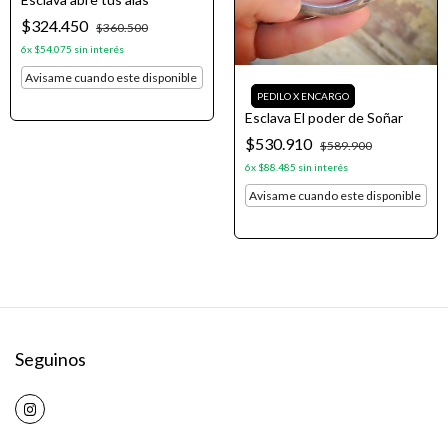
$324.450
$360.500
6
x
$54.075
sin interés
Avisame cuando este disponible
Esclava El poder de Soñar
$530.910
$589.900
6
x
$88.485
sin interés
Avisame cuando este disponible
Seguinos