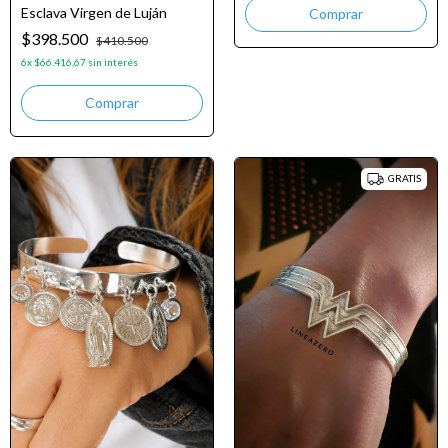
Esclava Virgen de Luján
$398.500
$410.500
6
x
$66.416,67
sin interés
GRATIS