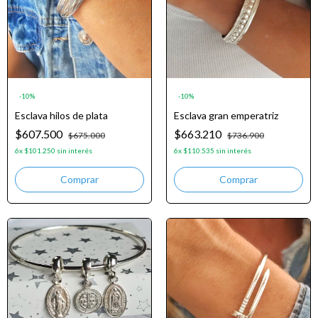
-
10
%
-
10
%
Esclava hilos de plata
Esclava gran emperatriz
$607.500
$663.210
$675.000
$736.900
6
x
$101.250
sin interés
6
x
$110.535
sin interés