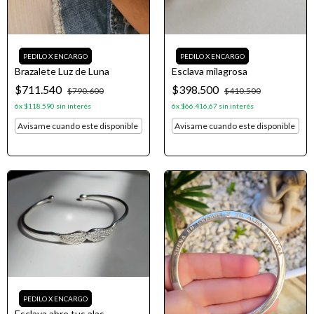
Brazalete Luz de Luna
Esclava milagrosa
$711.540
$398.500
$790.600
$410.500
6
x
$118.590
sin interés
6
x
$66.416,67
sin interés
Avisame cuando este disponible
Avisame cuando este disponible
Esclava abre tus alas