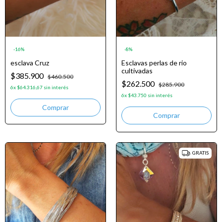
-
16
%
-
8
%
esclava Cruz
Esclavas perlas de rio
cultivadas
$385.900
$460.500
$262.500
$285.900
6
x
$64.316,67
sin interés
6
x
$43.750
sin interés
GRATIS