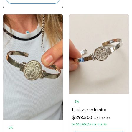
-
3
%
Esclava san benito
$398.500
$410.500
6
x
$66.416,67
sin interés
-
3
%