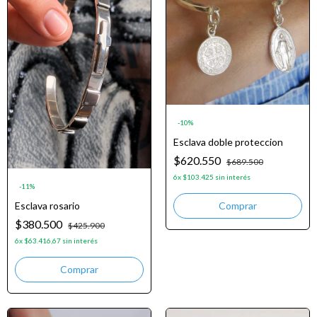
-
10
%
Esclava doble proteccion
$620.550
$689.500
6
x
$103.425
sin interés
-
11
%
Esclava rosario
$380.500
$425.900
6
x
$63.416,67
sin interés