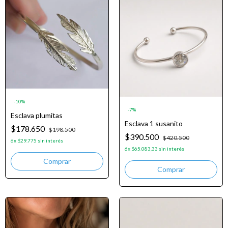
-
10
%
-
7
%
Esclava plumitas
Esclava 1 susanito
$178.650
$198.500
$390.500
$420.500
6
x
$29.775
sin interés
6
x
$65.083,33
sin interés