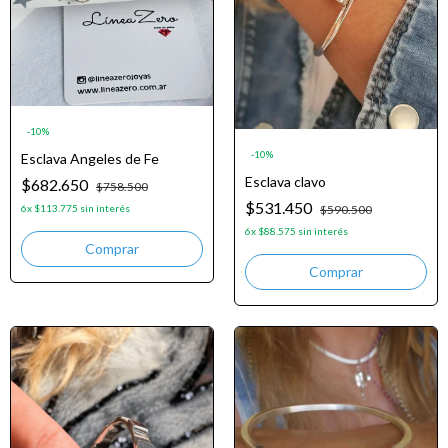
-
10
%
-
10
%
Esclava Angeles de Fe
Esclava clavo
$682.650
$758.500
$531.450
$590.500
6
x
$113.775
sin interés
6
x
$88.575
sin interés