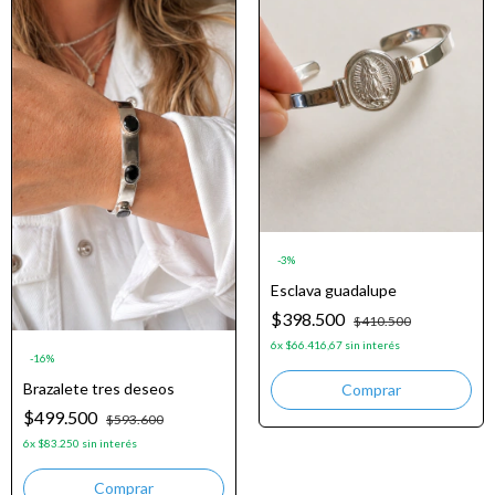
-
3
%
Esclava guadalupe
$398.500
$410.500
6
x
$66.416,67
sin interés
-
16
%
Brazalete tres deseos
$499.500
$593.600
6
x
$83.250
sin interés