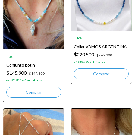
-
10
%
Collar VAMOS ARGENTINA
$220.500
$245.900
-
3
%
6
x
$36.750
sin interés
Conjunto botin
$145.900
$149.800
6
x
$24.316,67
sin interés