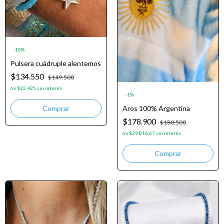
-
10
%
Pulsera cuádruple alentemos
$134.550
$149.500
6
x
$22.425
sin interés
-
1
%
Aros 100% Argentina
$178.900
$180.500
6
x
$29.816,67
sin interés