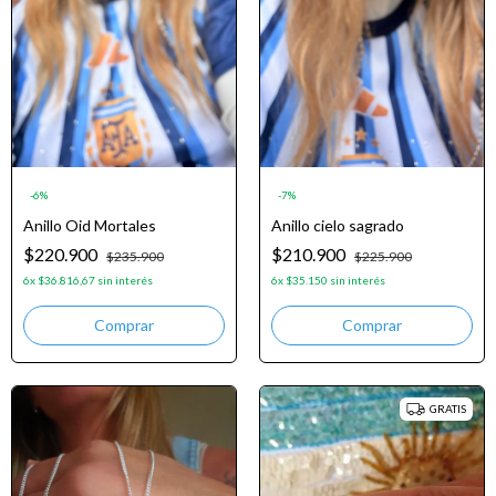
-
6
%
-
7
%
Anillo Oid Mortales
Anillo cielo sagrado
$220.900
$210.900
$235.900
$225.900
6
x
$36.816,67
sin interés
6
x
$35.150
sin interés
GRATIS