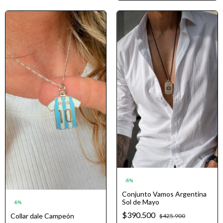
-
8
%
Conjunto Vamos Argentina
Sol de Mayo
-
8
%
$390.500
Collar dale Campeón
$425.900