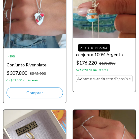
conjunto 100% Argento
-
10
%
$176.220
$195.800
Conjunto River plate
6
x
$29.370
sin interés
$307.800
$342.000
Avisame cuando este disponible
6
x
$51.300
sin interés