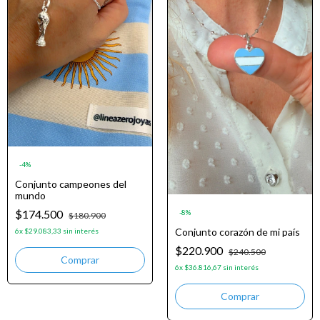
-
4
%
Conjunto campeones del
mundo
$174.500
-
8
%
$180.900
Conjunto corazón de mi país
6
x
$29.083,33
sin interés
$220.900
$240.500
6
x
$36.816,67
sin interés