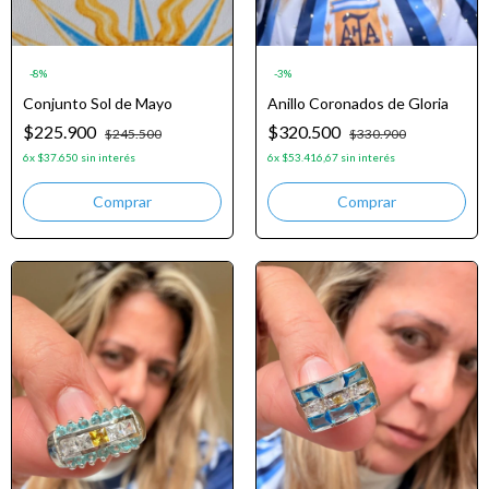
-
8
%
-
3
%
Conjunto Sol de Mayo
Anillo Coronados de Gloria
$225.900
$320.500
$245.500
$330.900
6
x
$37.650
sin interés
6
x
$53.416,67
sin interés