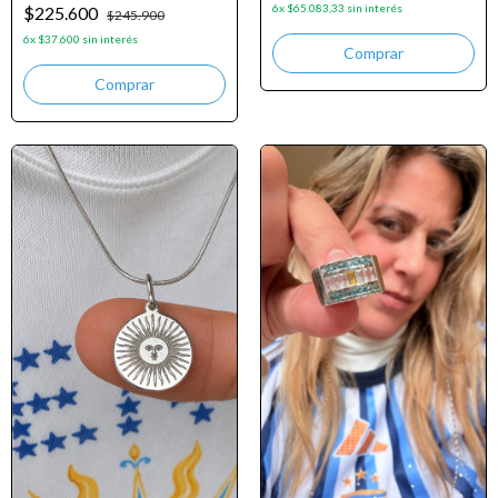
6
x
$65.083,33
sin interés
$225.600
$245.900
6
x
$37.600
sin interés