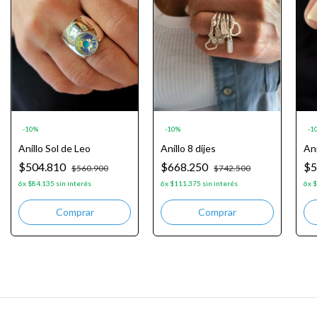
-
10
%
-
10
%
-
1
Anillo Sol de Leo
Anillo 8 dijes
Ani
$504.810
$668.250
$5
$560.900
$742.500
6
x
$84.135
sin interés
6
x
$111.375
sin interés
6
x
$