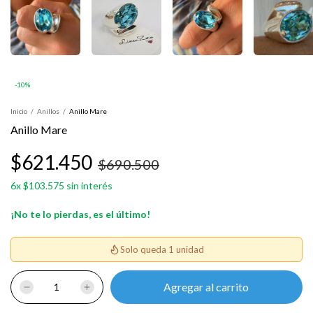
-
10
%
Inicio
/
Anillos
/
Anillo Mare
Anillo Mare
$621.450
$690.500
6
x
$103.575
sin interés
¡No te lo pierdas, es el último!
Solo queda 1 unidad