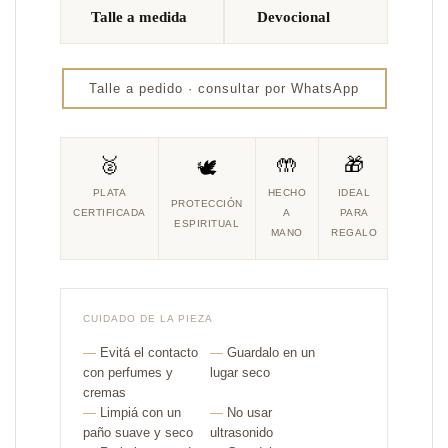
Talle a medida
Devocional
Talle a pedido · consultar por WhatsApp
🥈
🤲
🎁
🕊️
PLATA
HECHO
IDEAL
PROTECCIÓN
CERTIFICADA
A
PARA
ESPIRITUAL
MANO
REGALO
CUIDADO DE LA PIEZA
—
Evitá el contacto
—
Guardalo en un
con perfumes y
lugar seco
cremas
—
Limpiá con un
—
No usar
paño suave y seco
ultrasonido