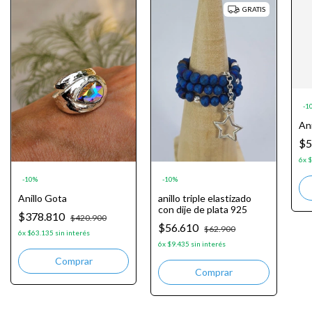
GRATIS
-
1
An
$5
6
x
$
-
10
%
-
10
%
Anillo Gota
anillo triple elastizado
con dije de plata 925
$378.810
$420.900
$56.610
$62.900
6
x
$63.135
sin interés
6
x
$9.435
sin interés