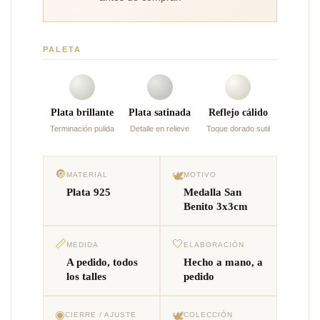
PALETA
Plata brillante
Plata satinada
Reflejo cálido
Terminación pulida
Detalle en relieve
Toque dorado sutil
🔘
🕊️
MATERIAL
MOTIVO
Plata 925
Medalla San
Benito 3x3cm
📏
🤍
MEDIDA
ELABORACIÓN
A pedido, todos
Hecho a mano, a
los talles
pedido
◉
🕊️
CIERRE / AJUSTE
COLECCIÓN