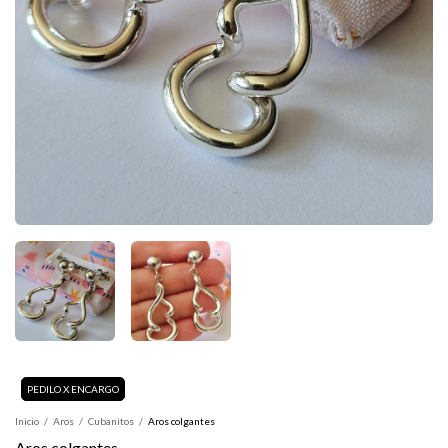
Inicio
/
Aros
/
Cubanitos
/
Aros colgantes
Aros colgantes