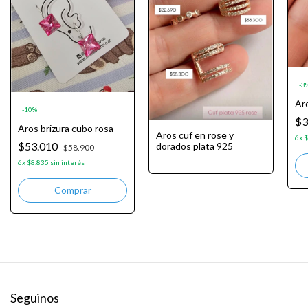
-
3
Aro
-
10
%
$3
Aros brizura cubo rosa
Aros cuf en rose y
6
x
$
$53.010
dorados plata 925
$58.900
6
x
$8.835
sin interés
Seguinos