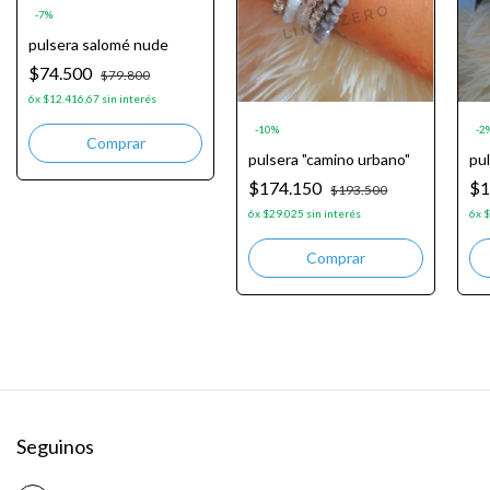
-
7
%
pulsera salomé nude
$74.500
$79.800
6
x
$12.416,67
sin interés
-
10
%
-
2
pulsera "camino urbano"
pu
$174.150
$1
$193.500
6
x
$29.025
sin interés
6
x
$
Seguinos