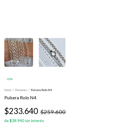
-
10
%
Inicio
/
Pulseras
/
Pulsera Rolo N4
Pulsera Rolo N4
$233.640
$259.600
6
x
$38.940
sin interés