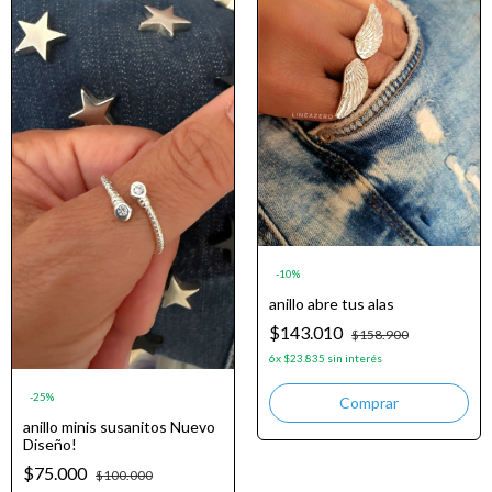
-
10
%
anillo abre tus alas
$143.010
$158.900
6
x
$23.835
sin interés
-
25
%
anillo minis susanitos Nuevo
Diseño!
$75.000
$100.000