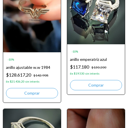
-
10
%
anillo emperatriz azul
-
10
%
$117.180
anillo ajustable w.w 1984
$130.200
6
x
$19.530
sin interés
$128.617,20
$142.908
6
x
$21.436,20
sin interés