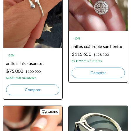
-
10
%
anillos cuádruple san benito
$115.650
$128.500
-
25
%
6
x
$19.275
sin interés
anillo minis susanitos
$75.000
$100.000
6
x
$12.500
sin interés
Comprar
GRATIS