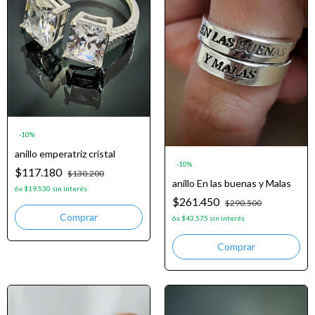
-
10
%
anillo emperatriz cristal
-
10
%
$117.180
$130.200
anillo En las buenas y Malas
6
x
$19.530
sin interés
$261.450
$290.500
6
x
$43.575
sin interés