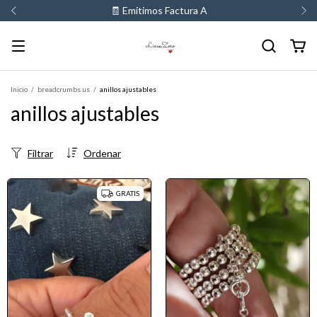
💳 3 y 6 cuotas sin interes
Inicio
/
breadcrumbs.us
/
anillos ajustables
anillos ajustables
Filtrar
Ordenar
GRATIS