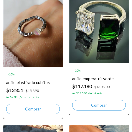
-
10
%
-
10
%
anillo emperatriz verde
anillo elastizado cubitos
$117.180
$130.200
$13.851
$15.390
6
x
$19.530
sin interés
6
x
$2.308,50
sin interés