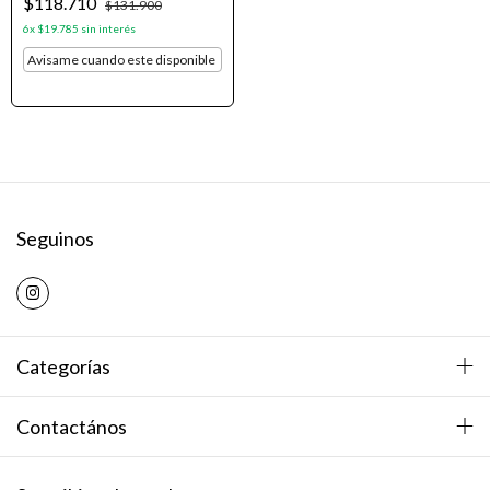
$118.710
$131.900
6
x
$19.785
sin interés
Avisame cuando este disponible
Seguinos
Categorías
Contactános